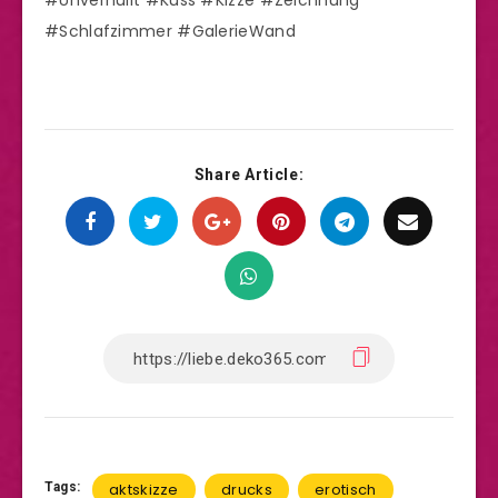
#Unverhüllt #Kuss #Kizze #Zeichnung
#Schlafzimmer #GalerieWand
Share Article:
Tags:
aktskizze
drucks
erotisch