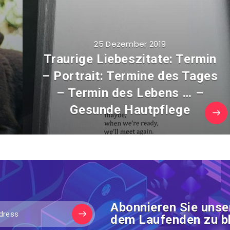
25 Dezember 2019
Traurige Liebeszitate: Termin
t
– Portrait: Termine des Tages
– Termin des Lebens … –
Gesunde Hautpflege
Abonnieren Sie unse
dem Laufenden zu bl