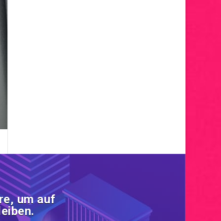
re, um auf
eiben.