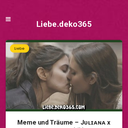
Liebe.deko365
Liebe
Meme und Träume – Jᴜʟɪᴀɴᴀ x