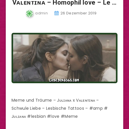
Vᴀʟᴇɴᴛɪɴᴀ – Homophil love – Le …
admin
26 Dezember 2019
Meme und Träume – Jᴜʟɪᴀɴᴀ x Vᴀʟᴇɴᴛɪɴᴀ –
Schwule Liebe – Lesbische Tattoos – #amp #
Jᴜʟɪᴀɴᴀ #lesbian #love #Meme