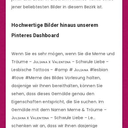
jener beliebtesten Bilder in diesem Bezirk ist.
Hochwertige Bilder hinaus unserem
Pinteres Dashboard
Wenn Sie es sehr mögen, wenn Sie die Meme und
Träume – Jᴜʟɪᴀɴᴀ x Vᴀʟᴇɴᴛɪɴᴀ – Schwule Liebe –
Lesbische Tattoos – #amp # Jᴜʟɪᴀɴᴀ #lesbian
#love #Meme des Bildes Vorlesung halten,
dasjenige wir Ihnen bereithalten, können Sie
sehen, dass dieses Gemälde genau den
Eigenschaften entspricht, die Sie suchen. Im
Gemälde mit dem Namen Meme & Träume –
Jᴜʟɪᴀɴᴀ x Vᴀʟᴇɴᴛɪɴᴀ – Schwule Liebe – Le…
schenken wir an, dass wir Ihnen dasjenige